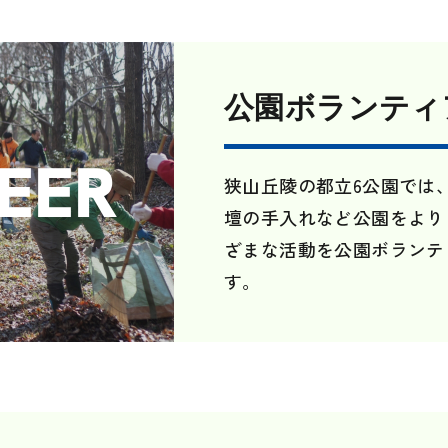
公園ボランティ
EER
狭山丘陵の都立6公園では
壇の手入れなど公園をより
ざまな活動を公園ボランテ
す。