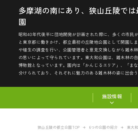
多摩湖の南にあり、狭山丘陵では
園
昭和40年代後半に団地開発が計画された際に、多くの市民
と東京都に働きかけ、都立最初の丘陵地公園として開園し
や植生の調査を行い、公園管理者と意見交換しながら雑木
の思いによって守られています。東大和公園は、雑木林の
博物館となっています。園内は「かんじるエリア」、「ま
分けられており、それぞれに魅力のある雑木林の姿に出会
施設情報
狭山丘陵の都立公園TOP
6つの公園の紹介
東大