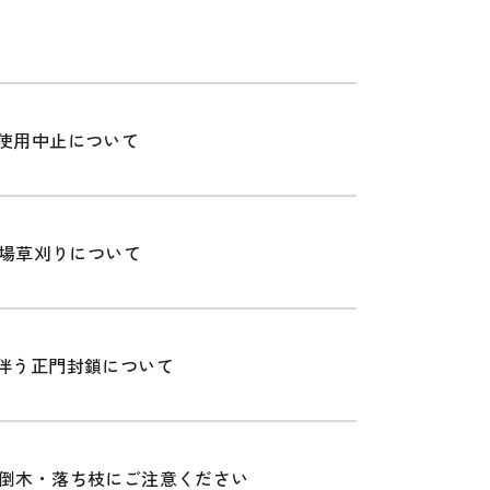
使用中止について
車場草刈りについて
伴う正門封鎖について
倒木・落ち枝にご注意ください