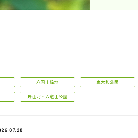
八国山緑地
東大和公園
野山北・六道山公園
026.07.28