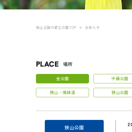
狭山丘陵の都立公園TOP
お知らせ
PLACE
場所
全公園
中藤公園
狭山・境緑道
狭山公園
2
狭山公園