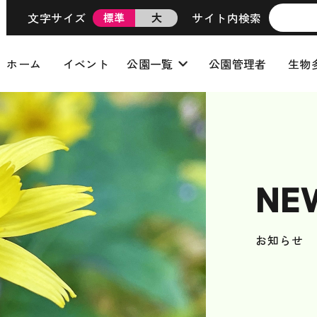
文字サイズ
サイト内検索
標準
大
ホーム
イベント
公園一覧
公園管理者
生物
NE
お知らせ