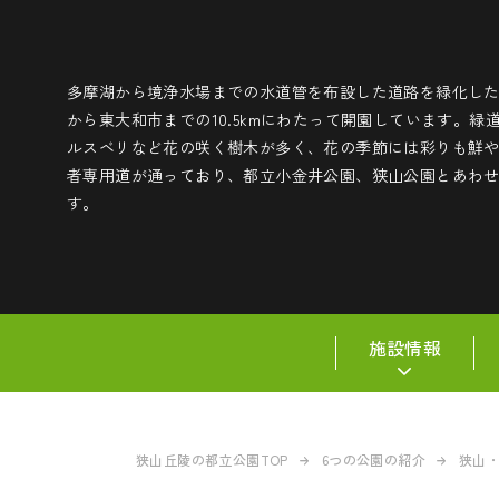
多摩湖から境浄水場までの水道管を布設した道路を緑化し
から東大和市までの10.5kmにわたって開園しています。
ルスベリなど花の咲く樹木が多く、花の季節には彩りも鮮
者専用道が通っており、都立小金井公園、狭山公園とあわ
す。
施設情報
狭山丘陵の都立公園TOP
6つの公園の紹介
狭山