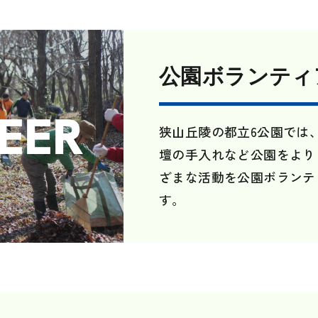
公園ボランティ
EER
狭山丘陵の都立6公園では
壇の手入れなど公園をより
ざまな活動を公園ボランテ
す。