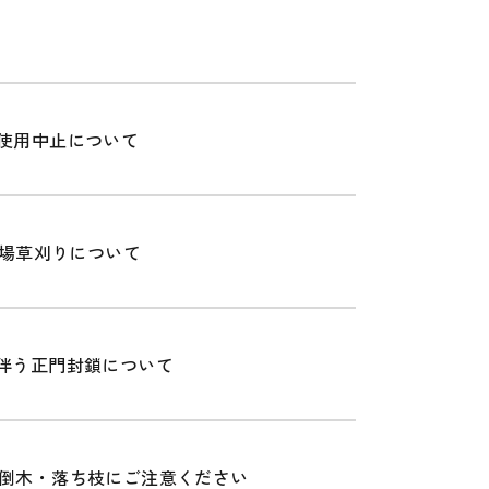
使用中止について
車場草刈りについて
伴う正門封鎖について
倒木・落ち枝にご注意ください