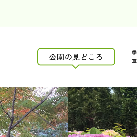
季
公園の見どころ
草