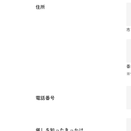
住所
市
番
※
電話番号
催しを知ったきっかけ