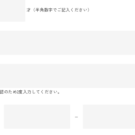
才
（半角数字でご記入ください）
認のため2度入力してください。
−