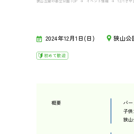
狭山丘陵の都立公園TOP
イベント情報
12/1さ
2024年12月1日(日)
狭山公
初めて歓迎
概要
パー
子供
狭山