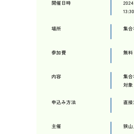
開催日時
202
13
場所
集合
参加費
無料
内容
集合
対象
申込み方法
直接
主催
狭