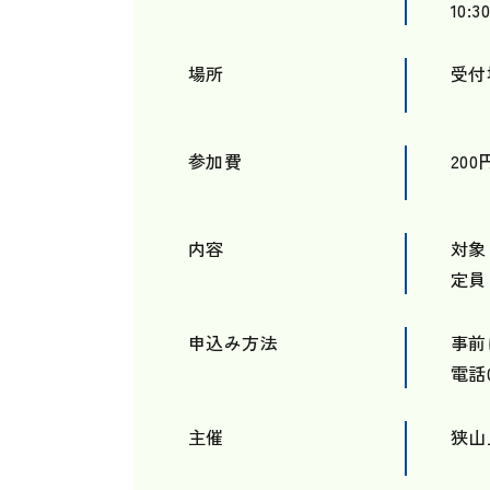
10:
場所
受付
参加費
20
内容
対象
定員
申込み方法
事前
電話0
主催
狭山