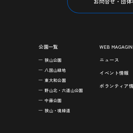
お問合せ・団体
公園一覧
WEB MAGAGIN
ニュース
狭山公園
八国山緑地
イベント情報
東大和公園
ボランティア
野山北・六道山公園
中藤公園
狭山・境緑道