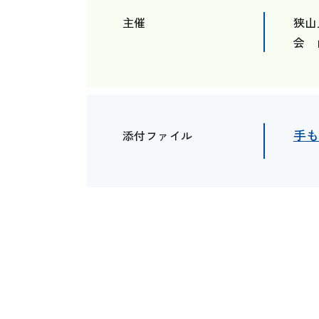
主催
狭山
会 
手
添付ファイル