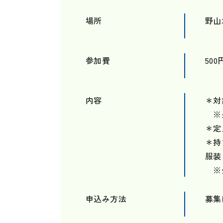
場所
野山
参加費
50
内容
＊対
※長
＊定
＊持
服装
※少
申込み方法
募集