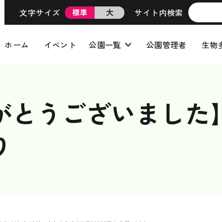
文字サイズ
サイト内検索
標準
大
ホーム
イベント
公園一覧
公園管理者
生物
うございました】5/1
り