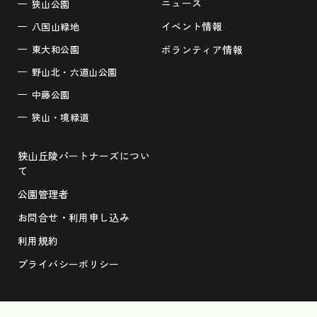
ニュース
狭山公園
イベント情報
八国山緑地
東大和公園
ボランティア情報
野山北・六道山公園
中藤公園
狭山・境緑道
狭山丘陵パートナーズについ
て
公園管理者
お問合せ・利用申し込み
利用規約
プライバシーポリシー