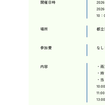
開催日時
202
202
10
場所
都立
参加費
なし
内容
・雨
・持
・当
10
11
13