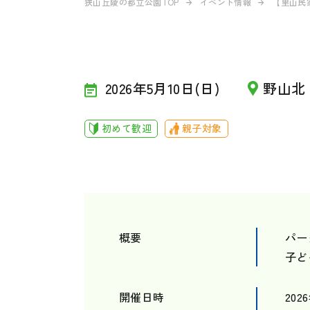
狭山丘陵の都立公園TOP
イベント情報
【里山民家
2026年5月10日(日)
野山北
初めて歓迎
親子対象
概要
パー
子ど
開催日時
202