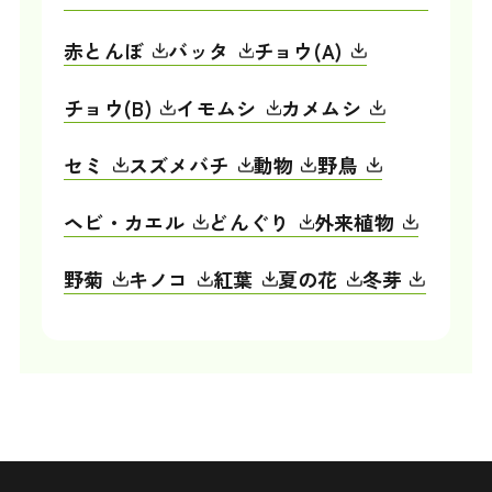
赤とんぼ
バッタ
チョウ(A)
チョウ(B)
イモムシ
カメムシ
セミ
スズメバチ
動物
野鳥
ヘビ・カエル
どんぐり
外来植物
野菊
キノコ
紅葉
夏の花
冬芽